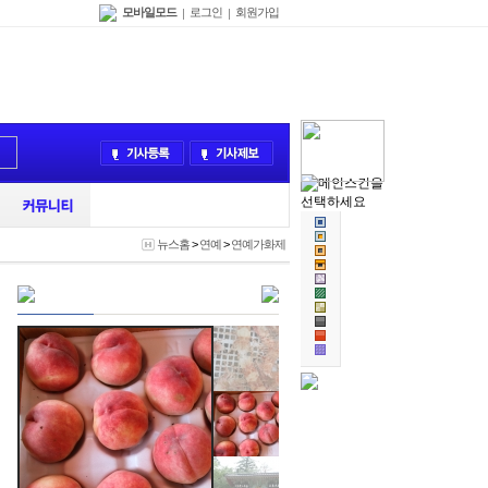
모바일모드
로그인
회원가입
|
|
뉴스홈
>
연예
>
연예가화제