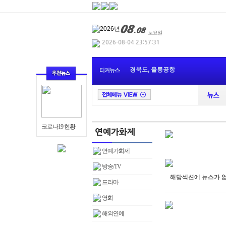
오중기 민주당 경
경북도, 울릉공항
티커뉴스
경북도, 영농형 태
영천향토사연구회,
관광박람회 참가로
놀숲패스’와 경북
울산시, 120 울산민
경주시정보화농업
코로나19 현황
울산시, 2026년 공무
대구관광협회 2026
연예가화제
오중기 민주당 경
방송/TV
해당섹션에 뉴스가 
드라마
영화
해외연예