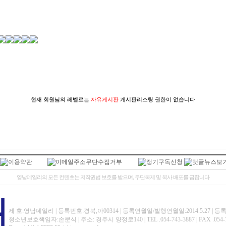
현재 회원님의 레벨로는
자유게시판
게시판리스팅 권한이 없습니다
영남데일리의 모든 컨텐츠는 저작권법 보호를 받으며, 무단복제 및 복사 배포를 금합니다
제 호:영남데일리 | 등록번호:경북,아00314 | 등록연월일/발행연월일:2014.5.27 | 등
청소년보호책임자:손문식 | 주소: 경주시 양정로140 | TEL .054-743-3887 | FAX .054-771-32