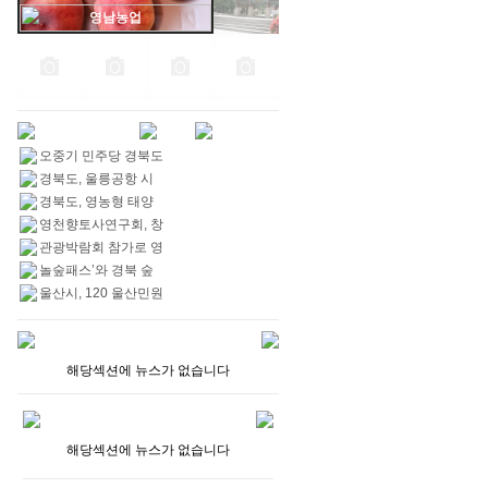
영남농업
오중기 민주당 경북도
경북도, 울릉공항 시
경북도, 영농형 태양
영천향토사연구회, 창
관광박람회 참가로 영
놀숲패스’와 경북 숲
울산시, 120 울산민원
해당섹션에 뉴스가 없습니다
해당섹션에 뉴스가 없습니다