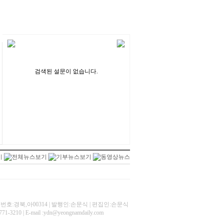
검색된 설문이 없습니다.
록번호:경북,아00314 | 발행인:손문식 | 편집인:손문식
10 | E-mail :ydn@yeongnamdaily.com