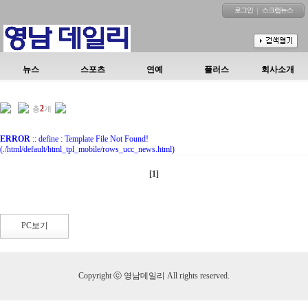
로그인
스크랩뉴스
뉴스
스포츠
연예
플러스
회사소개
2
총
개
ERROR
:: define : Template File Not Found!
(./html/default/html_tpl_mobile/rows_ucc_news.html)
[
1
]
PC보기
Copyright ⓒ 영남데일리 All rights reserved.