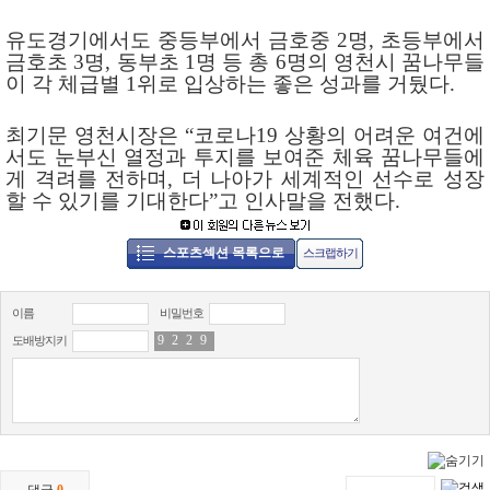
유도경기에서도 중등부에서 금호중
2
명
,
초등부에서
금호초
3
명
,
동부초
1
명 등 총
6
명의 영천시 꿈나무들
이 각 체급별
1
위로 입상하는 좋은 성과를 거뒀다
.
최기문 영천시장은
“
코로나
19
상황의 어려운 여건에
서도 눈부신 열정과 투지를 보여준 체육 꿈나무들에
게 격려를 전하며
,
더 나아가 세계적인 선수로 성장
할 수 있기를 기대한다
”
고 인사말을 전했다
.
스포츠섹션 목록으로
스크랩하기