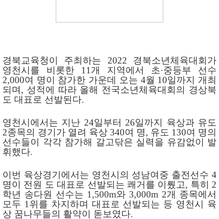
경북교육청이 주최하는
2022
경북소년체육대회가
영천시를 비롯한
11
개 지역에서 초
·
중등부 선수
2,000
여 명이 참가한 가운데 오는
4
월
10
일까지 개최
되며
,
성적에 따라 올해 전국소년체육대회의 경상북
도 대표로 선발된다
.
영천시에서는 지난
24
일부터
26
일까지 육상과 유도
2
종목의 경기가 열려 육상
340
여 명
,
유도
130
여 명의
선수들이 각각 참가해 갈고닦은 실력을 유감없이 발
휘했다
.
이번 육상경기에서는 영천시의 성남여중 출전선수
4
명이 전원 도 대표로 선발되는 쾌거를 이뤘고
,
특히
2
학년 송다원 선수는
1,500m
와
3,000m 2
개 종목에서
모두
1
위를 차지하며 대표로 선발되는 등 영천시 육
상 꿈나무들의 활약이 돋보였다
.