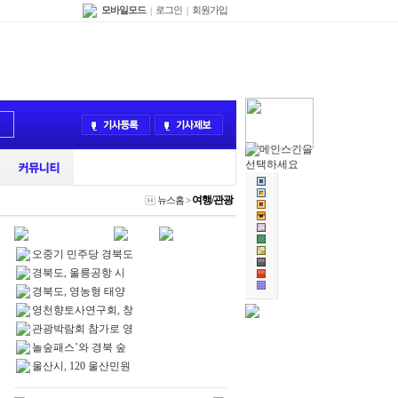
모바일모드
로그인
회원가입
|
|
여행/관광
뉴스홈
>
오중기 민주당 경북도
경북도, 울릉공항 시
경북도, 영농형 태양
영천향토사연구회, 창
관광박람회 참가로 영
놀숲패스’와 경북 숲
울산시, 120 울산민원