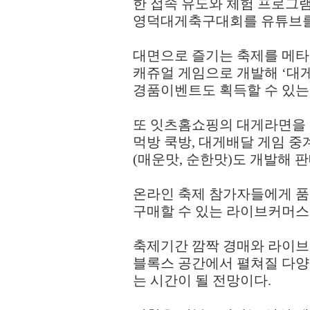
한 접속 유도와 체험 프로그
영덕대게축구대회를 유튜브를
대면으로 즐기는 축제를 메타
캐쥬얼 게임으로 개발해
‘
대
경품이벤트도 획득할 수 있는
또 잇츠홈쇼핑의 대게라면을 
먹방 쿡방
,
대게배달 게임 중
(
매운맛
,
순한맛
)
도 개발해 
온라인 축제 참가자들에게 
구매할 수 있는 라이브커머스
축제기간 깜짝 경매와 라이브
블록스 공간에서 펼쳐질 다양
는 시간이 될 전망이다
.