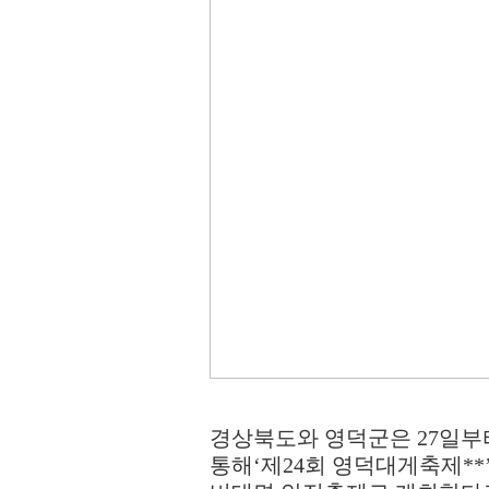
경상북도와 영덕군은
27
일부
통해
‘
제
24
회 영덕대게축제
**