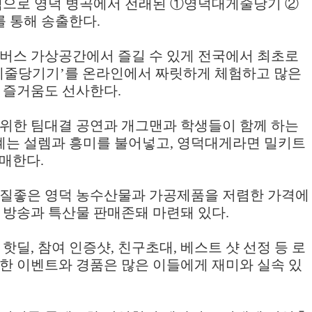
램으로 영덕 병곡에서 전래된
①
영덕대게줄당기
②
 통해 송출한다
.
버스 가상공간에서 즐길 수 있게 전국에서 최초로
게줄당기기
’
를 온라인에서 짜릿하게 체험하고 많은
 즐거움도 선사한다
.
위한 팀대결 공연과 개그맨과 학생들이 함께 하는
계는 설렘과 흥미를 불어넣고
,
영덕대게라면 밀키트
판매한다
.
품질좋은 영덕 농수산물과 가공제품을 저렴한 가격에
 방송과 특산물 판매존돼 마련돼 있다
.
 핫딜
,
참여 인증샷
,
친구초대
,
베스트 샷 선정 등 로
한 이벤트와 경품은 많은 이들에게 재미와 실속 있