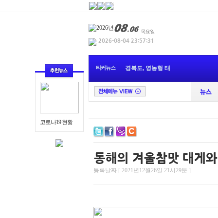
오중기 민주당 경
경북도, 울릉공항
티커뉴스
경북도, 영농형 태
영천향토사연구회,
관광박람회 참가로
놀숲패스’와 경북
울산시, 120 울산민
경주시정보화농업
코로나19 현황
울산시, 2026년 공무
대구관광협회 2026
오중기 민주당 경
등록날짜 [ 2021년12월26일 21시29분 ]