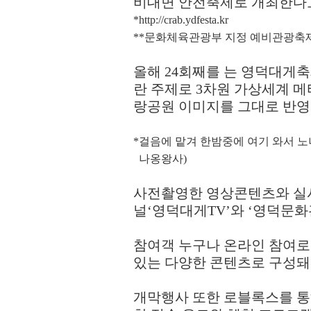
비대면 안전축제로 개최한다
*
http://crab.ydfesta.kr
**
문화체육관광부 지정 예비관광축제
올해
24
회째를 는 영덕대게
란 주제로
3
차원 가상세계 
랑공원 이미지를 그대로 반
*
걸음에 맡겨 한밤중에 여기 와서 노
나옹왕사
)
사전촬영한 영상콘텐츠와 실
널
‘
영덕대게
TV’
와
‘
영덕문화
참여객 누구나 온라인 참여로
있는 다양한 콘텐츠로 구성돼
개막행사 또한 로블록스를 통