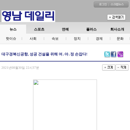
로그인
스크랩뉴스
뉴스
스포츠
연예
플러스
회사소개
핫이슈
사회
속보
정치
경제
문화
대구경북신공항, 성공 건설을 위해 여․야․정 손잡다!
2021년08월30일 22시37분