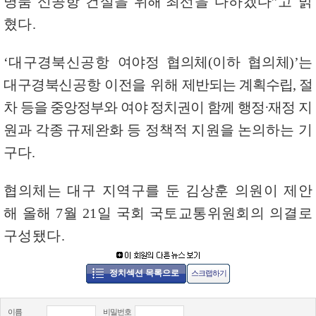
명품 신공항 건설을
위해
최선을 다하겠다
”
고 밝
혔다
.
‘
대구경북신공항
여야정 협의체
(
이하 협의체
)’
는
대구경북신공항 이전을 위해
제반되는 계획수립
,
절
차 등을 중앙정부와 여야 정치권이 함께 행정
·
재정
지
원과 각종
규제완화 등 정책적 지원을 논의하는 기
구다
.
협의체는 대구
지역구를 둔 김상훈 의원이 제안
해 올해
7
월
21
일 국회 국토교통위원회의 의결로
구성됐다
.
정치섹션 목록으로
스크랩하기