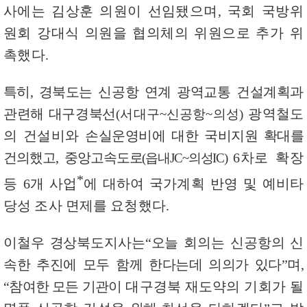
사에는 김상훈 의원이 선임됐으며
,
국회 국방위
원회 강대식 의원을 협의체의 위원으로 추가 위
촉했다
.
특히
,
경북도는 신공항 연계 광역교통 건설계획과
관련해
대구
경북선
광역철도
(
서대구
~
신공항
~
의성
)
의 건설비와
손실운영비에 대한 국비지원
확대를
건의했고
,
중앙고속도로
6
차로 확장
(
읍내
JC~
의성
IC)
*
등
6
개 사업
에 대하여 국가계획 반영 및 예비타
당성 조사 면제를 요청했다
.
이철우 경상북도지사는
“
오늘 회의는 신공항의
신
속한
추진에 모두 함께 한다는데 의의가 있다
”
며
,
“
참여한 모든 기관이
대구경북 재도약의 기회가 될