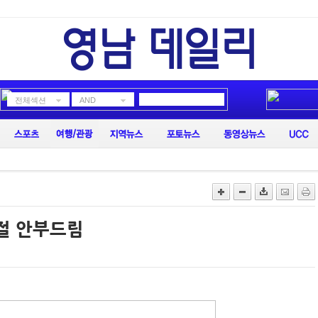
전체섹션
AND