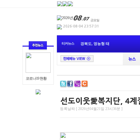
오중기 민주당 경
경북도, 울릉공항
티커뉴스
경북도, 영농형 태
영천향토사연구회,
관광박람회 참가로
놀숲패스’와 경북
울산시, 120 울산민
경주시정보화농업
코로나19 현황
울산시, 2026년 공무
대구관광협회 2026
오중기 민주당 경
등록날짜 [ 2026년04월21일 23시36분 ]