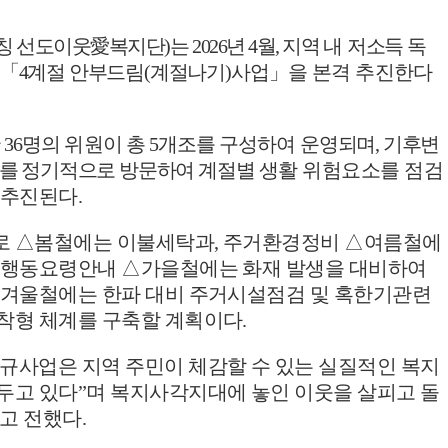
칭 선도이웃
愛
복지단
)
는
2026
년
4
월
,
지역
내
저소득 독
「
4
계절 안부드림
(
계절나기
)
사업
」
을
본격 추진한다
단
36
명의 위원이 총
5
개조를 구성하여 운영
되며
,
기후변
를 정기적으로 방문하여 계절별
생활 위험요소를 점검
 추진된다
.
로
△
봄철에는 이불세탁과
,
주거환경정비
△
여름철에
비 행동요령안내
△
가을철에는 화재 발생을 대비하여
겨울철에는 한파 대비 주거시설점검 및 혹한기관련
밀착형 체계를 구축할 계획이다
.
규사업은 지역 주민이 체감할 수 있는 실질적인 복지
두고 있다
”
며 복지사각지대에 놓인 이웃을 살피고 돌
고 전했다
.