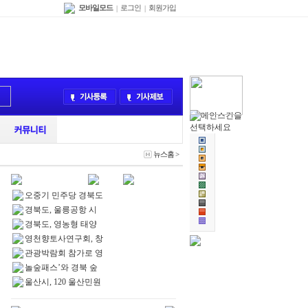
모바일모드
로그인
회원가입
|
|
뉴스홈
>
오중기 민주당 경북도
경북도, 울릉공항 시
경북도, 영농형 태양
영천향토사연구회, 창
관광박람회 참가로 영
놀숲패스’와 경북 숲
울산시, 120 울산민원