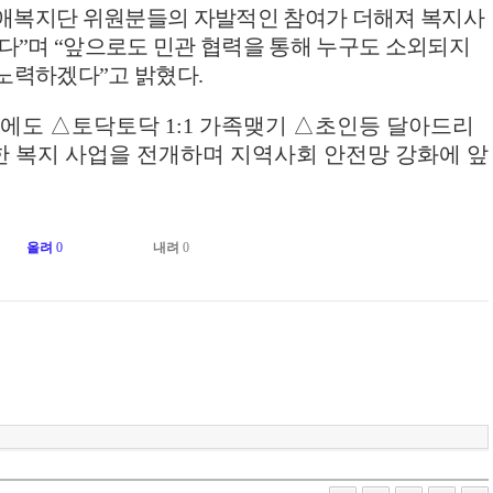
애복지단 위원분들의 자발적인 참여가 더해져 복지사
있다
”
며
“
앞으로도 민관 협력을 통해 누구도 소외되지
 노력하겠다
”
고 밝혔다
.
밖에도
△
토닥토닥
1:1
가족맺기
△
초인등 달아드리
한 복지 사업을 전개하며 지역사회 안전망 강화에 앞
올려
0
내려
0