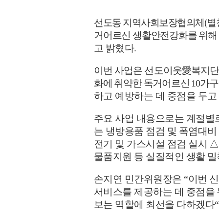
선도동 지역사회보장협의체
(
별
거어르신 생활안전강화를 위해
고 밝혔다
.
이번 사업은 선도이웃
愛
복지
화에 취약한 독거어르신
10
가구
하고 예방하는 데 중점을 두고
주요 사업 내용으로는 계절별
는 냉방용품 점검 및 폭염대
전기 및 가스시설 점검 실시
△
물품지원 등 실질적인 생활 
손지연 민간위원장은
“
이번 신
서비스를 제공하는 데 중점을 
보는 역할에 최선을 다하겠다
“